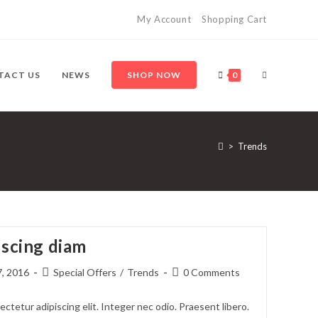
My Account
Shopping Cart
TACT US
NEWS
SHOP NOW
0
>
Trends
iscing diam
7, 2016
Special Offers
/
Trends
0 Comments
ctetur adipiscing elit. Integer nec odio. Praesent libero.