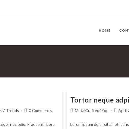
HOME
CON
Tortor neque adp
s
/
Trends
0 Comments
MetalCrafted4You
April 
teger nec odio. Praesent libero.
Lorem ipsum dolor sit amet, conse