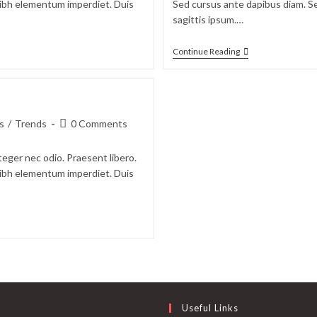
 nibh elementum imperdiet. Duis
Sed cursus ante dapibus diam. Se
sagittis ipsum.…
Continue Reading
s
/
Trends
0 Comments
teger nec odio. Praesent libero.
 nibh elementum imperdiet. Duis
Useful Links